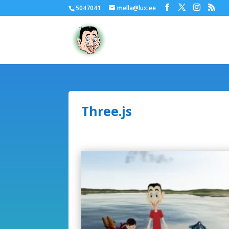
5047041
mella@lux.ee
Three.js