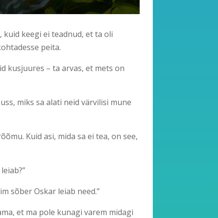
 kuid keegi ei teadnud, et ta oli
kohtadesse peita.
d kusjuures – ta arvas, et mets on
ss, miks sa alati neid värvilisi mune
õõmu. Kuid asi, mida sa ei tea, on see,
 leiab?”
rim sõber Oskar leiab need.”
stama, et ma pole kunagi varem midagi