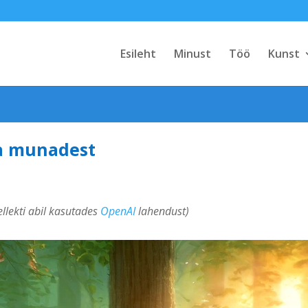
Esileht
Minust
Töö
Kunst
ja munadest
tellekti abil kasutades
OpenAI
lahendust)