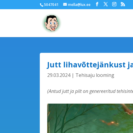
5047041
mella@lux.ee
Jutt lihavõttejänkust 
29.03.2024
|
Tehisaju looming
(Antud jutt ja pilt on genereeritud tehisin