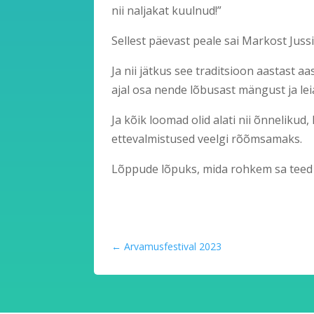
nii naljakat kuulnud!”
Sellest päevast peale sai Markost Jussi
Ja nii jätkus see traditsioon aastast 
ajal osa nende lõbusast mängust ja lei
Ja kõik loomad olid alati nii õnnelikud
ettevalmistused veelgi rõõmsamaks.
Lõppude lõpuks, mida rohkem sa teed t
←
Arvamusfestival 2023