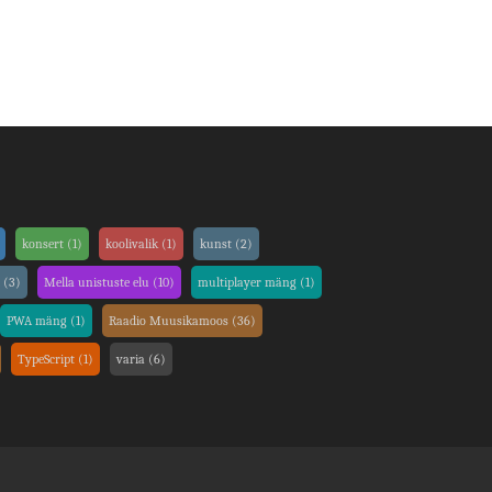
konsert
(1)
koolivalik
(1)
kunst
(2)
i
(3)
Mella unistuste elu
(10)
multiplayer mäng
(1)
PWA mäng
(1)
Raadio Muusikamoos
(36)
TypeScript
(1)
varia
(6)