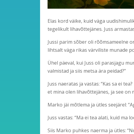
Elas kord väike, kuid väga uudishimulik 
tegelikult lihavõttejänes. Juss armast
Jussi parim sõber oli rõõmsameelne ora
lihtsalt väga rikas värviliste munade p
Ühel päeval, kui Juss oli parasjagu mun
valmistad ja siis metsa ära peidad?”
Juss naeratas ja vastas: “Kas sa ei tea
et mina olen lihavõttejänes, ja see on 
Marko jäi mõtlema ja ütles seejärel: “A
Juss vastas: “Ma ei tea alati, kuid ma 
Siis Marko puhkes naerma ja ütles: “No