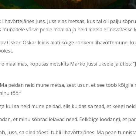
lihavõttejänes Juss. Juss elas metsas, kus tal oli palju sõpru,
as munadele värve peale maalida ja neid metsa erinevatesse 
v Oskar. Oskar leidis alati kõige rohkem lihavõttemune, kui
oolest.
e maalimas, koputas metskits Marko Jussi uksele ja ütles: “Ju
? Ma peidan neid mune metsa, sest usun, et see toob kõigile r
minu töö.”
ga kui sa neid mune peidad, siis kuidas sa tead, et keegi neid
loodan, et minu sõbrad leiavad need. Eelkõige loodangi, et pa
h, Juss, sa oled tõesti tubli lihavõttejänes. Ma pean tunni