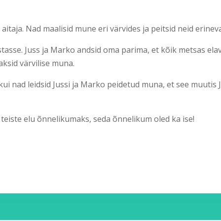
 aitaja. Nad maalisid mune eri värvides ja peitsid neid erine
aastasse. Juss ja Marko andsid oma parima, et kõik metsas e
aksid värvilise muna.
, kui nad leidsid Jussi ja Marko peidetud muna, et see muuti
eiste elu õnnelikumaks, seda õnnelikum oled ka ise!