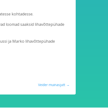
vatesse kohtadesse.
lavad loomad saaksid lihavõttepühade
s Jussi ja Marko lihavõttepühade
Veider muinasjutt
→