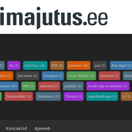
1)
elu
(1)
Intervjuu
(14)
ITK
(1)
jalamees
(36)
jazz
(1)
Kaie Seger
(1)
 kool
(1)
line-tants
(4)
Liverpool
(1)
Lucas Nikolas
(2)
maraton
(1)
Mar
iraamat
(10)
NPC
(1)
näitused
(2)
poliitika
(2)
Puude taga on inimene
(3)
)
Tehisintellekt
(2)
Televisioon
(3)
Three.js
(1)
tugitehnoloogia
(1)
tv
(1)
Kontaktid
Ajaveeb