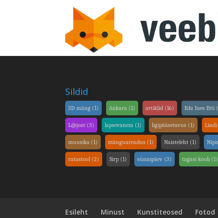
Sildid
3D mäng
(1)
Ankara
(1)
artiklid
(16)
Eda Ines Etti
(
L@jost
(3)
lapsevanem
(1)
ligipääsetavus
(1)
Lindi
muusika
(1)
mänguarendus
(1)
Naisteleht
(1)
Nip
ratastool
(2)
Sirp
(1)
sünnipäev
(3)
tagasi kooli
(1
Esileht
Minust
Kunstiteosed
Fotod