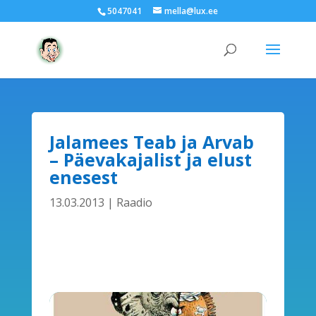
5047041
mella@lux.ee
Jalamees Teab ja Arvab
– Päevakajalist ja elust
enesest
13.03.2013
|
Raadio