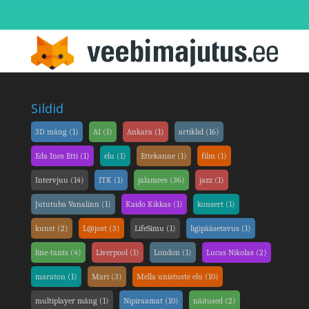
Sildid
3D mäng
(1)
AI
(1)
Ankara
(1)
artiklid
(16)
Eda Ines Etti
(1)
elu
(1)
Ettekanne
(1)
film
(1)
Intervjuu
(14)
ITK
(1)
jalamees
(36)
jazz
(1)
Jututuba Vanalinn
(1)
Kaido Kikkas
(1)
konsert
(1)
kunst
(2)
L@jost
(3)
LifeSimu
(1)
ligipääsetavus
(1)
line-tants
(4)
Liverpool
(1)
London
(1)
Lucas Nikolas
(2)
maraton
(1)
Mari
(3)
Mella unistuste elu
(10)
multiplayer mäng
(1)
Nipiraamat
(10)
näitused
(2)