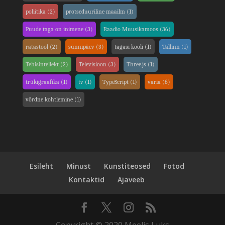
poliitika
(2)
protseduuriline maailm
(1)
Puude taga on inimene
(3)
Raadio Muusikamoos
(36)
ratastool
(2)
sünnipäev
(3)
tagasi kooli
(1)
Tallinn
(1)
Tehisintellekt
(2)
Televisioon
(3)
Three.js
(1)
trükigraafika
(1)
tv
(1)
TypeScript
(1)
varia
(6)
võrdne kohtlemine
(1)
Esileht
Minust
Kunstiteosed
Fotod
Kontaktid
Ajaveeb
Copyright © 2020 Meelis Luks