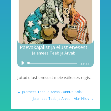
Päevakajalist ja elust enesest
Jalamees Teab ja Arvab
Audio
00:00
Player
Jutud elust enesest meie väikeses riigis..
←
Jalamees Teab ja Arvab - Annika Kokk
Jalamees Teab ja Arvab - Alar Nilov
→