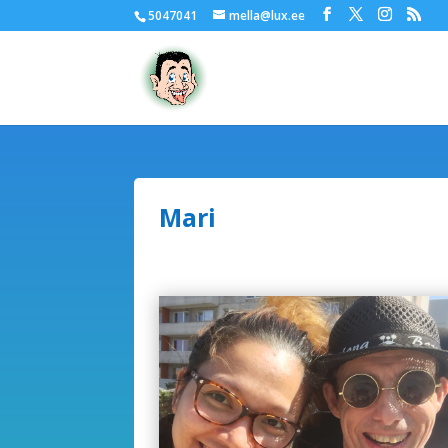
5047041
mella@lux.ee
Mari