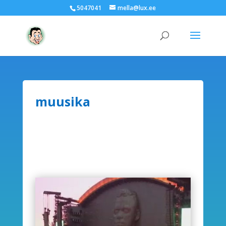
5047041
mella@lux.ee
muusika