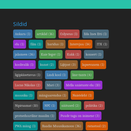
Sildid
Ankara
(1)
artiklid
(16)
Colyseus
(1)
Eda Ines Etti
(1)
elu
(1)
film
(1)
haridus
(1)
Intervjuu
(14)
ITK
(1)
jalamees
(36)
Kaie Seger
(1)
Kakk
(1)
konsert
(1)
koolivalik
(1)
kunst
(2)
L@jost
(3)
lapsevanem
(1)
ligipääsetavus
(1)
Lindi kool
(1)
line-tants
(4)
Lucas Nikolas
(2)
Mari
(3)
Mella unistuste elu
(10)
muusika
(1)
mänguarendus
(1)
Naisteleht
(1)
Nipiraamat
(10)
NPC
(1)
näitused
(2)
poliitika
(2)
protseduuriline maailm
(1)
Puude taga on inimene
(3)
PWA mäng
(1)
Raadio Muusikamoos
(36)
ratastool
(2)