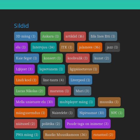
Sildid
3D mäng
(1)
Ankara
(1)
artiklid
(16)
Eda Ines Etti
(1)
elu
(1)
Intervjuu
(14)
ITK
(1)
jalamees
(36)
jazz
(1)
Kaie Seger
(1)
konsert
(1)
koolivalik
(1)
kunst
(2)
L@jost
(3)
lapsevanem
(1)
ligipääsetavus
(1)
Lindi kool
(1)
line-tants
(4)
Liverpool
(1)
Lucas Nikolas
(2)
maraton
(1)
Mari
(3)
Mella unistuste elu
(10)
multiplayer mäng
(1)
muusika
(1)
mänguarendus
(1)
Naisteleht
(1)
Nipiraamat
(10)
NPC
(1)
näitused
(2)
poliitika
(2)
Puude taga on inimene
(3)
PWA mäng
(1)
Raadio Muusikamoos
(36)
ratastool
(2)