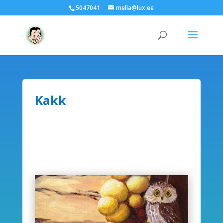
5047041
mella@lux.ee
Kakk