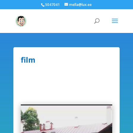
5047041
mella@lux.ee
film