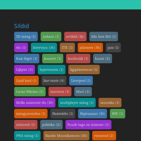
Sildid
3D mäng
(1)
Ankara
(1)
artiklid
(16)
Eda Ines Etti
(1)
elu
(1)
Intervjuu
(14)
ITK
(1)
jalamees
(36)
jazz
(1)
Kaie Seger
(1)
konsert
(1)
koolivalik
(1)
kunst
(2)
L@jost
(3)
lapsevanem
(1)
ligipääsetavus
(1)
Lindi kool
(1)
line-tants
(4)
Liverpool
(1)
Lucas Nikolas
(2)
maraton
(1)
Mari
(3)
Mella unistuste elu
(10)
multiplayer mäng
(1)
muusika
(1)
mänguarendus
(1)
Naisteleht
(1)
Nipiraamat
(10)
NPC
(1)
näitused
(2)
poliitika
(2)
Puude taga on inimene
(3)
PWA mäng
(1)
Raadio Muusikamoos
(36)
ratastool
(2)