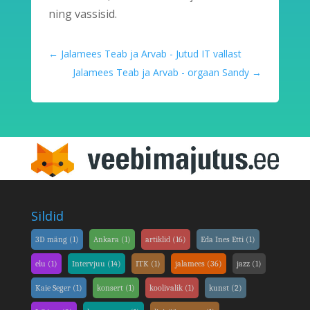
ning vassisid.
←
Jalamees Teab ja Arvab - Jutud IT vallast
Jalamees Teab ja Arvab - orgaan Sandy
→
Sildid
3D mäng
(1)
Ankara
(1)
artiklid
(16)
Eda Ines Etti
(1)
elu
(1)
Intervjuu
(14)
ITK
(1)
jalamees
(36)
jazz
(1)
Kaie Seger
(1)
konsert
(1)
koolivalik
(1)
kunst
(2)