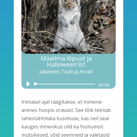
Maailma lõpust ja
Halloween'ist
Jalamees Teab ja Arvab
Audio
00:00
Player
Viimasel ajal räägitakse, et inimene
arenes hoopis oravast. See tõik tekitab
tahestahtmata küsimuse, kas neil seal
kauges minevikus olid ka fooliumist
mütsikesed, sõid seemneid ja valetasid