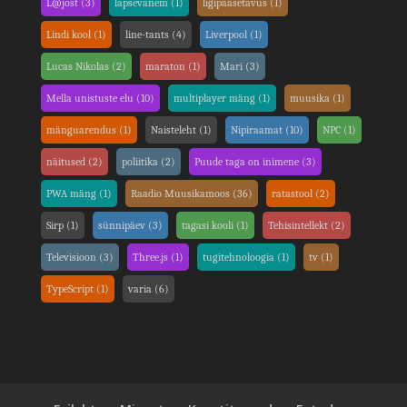
L@jost
(3)
lapsevanem
(1)
ligipääsetavus
(1)
Lindi kool
(1)
line-tants
(4)
Liverpool
(1)
Lucas Nikolas
(2)
maraton
(1)
Mari
(3)
Mella unistuste elu
(10)
multiplayer mäng
(1)
muusika
(1)
mänguarendus
(1)
Naisteleht
(1)
Nipiraamat
(10)
NPC
(1)
näitused
(2)
poliitika
(2)
Puude taga on inimene
(3)
PWA mäng
(1)
Raadio Muusikamoos
(36)
ratastool
(2)
Sirp
(1)
sünnipäev
(3)
tagasi kooli
(1)
Tehisintellekt
(2)
Televisioon
(3)
Three.js
(1)
tugitehnoloogia
(1)
tv
(1)
TypeScript
(1)
varia
(6)