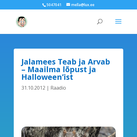
5047041
mella@lux.ee
Jalamees Teab ja Arvab
– Maailma lõpust ja
Halloween’ist
31.10.2012
|
Raadio