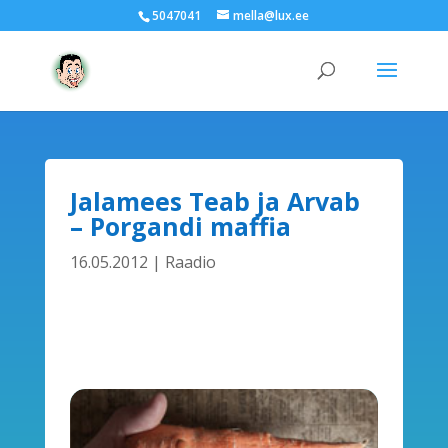
5047041
mella@lux.ee
Jalamees Teab ja Arvab
– Porgandi maffia
16.05.2012
|
Raadio