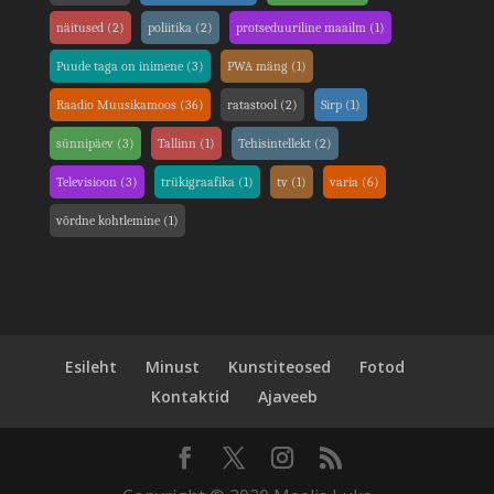
näitused
(2)
poliitika
(2)
protseduuriline maailm
(1)
Puude taga on inimene
(3)
PWA mäng
(1)
Raadio Muusikamoos
(36)
ratastool
(2)
Sirp
(1)
sünnipäev
(3)
Tallinn
(1)
Tehisintellekt
(2)
Televisioon
(3)
trükigraafika
(1)
tv
(1)
varia
(6)
võrdne kohtlemine
(1)
Esileht
Minust
Kunstiteosed
Fotod
Kontaktid
Ajaveeb