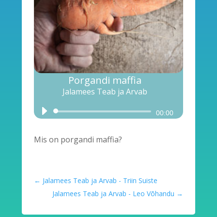
Porgandi maffia
Jalamees Teab ja Arvab
Audio
00:00
Player
Mis on porgandi maffia?
←
Jalamees Teab ja Arvab - Triin Suiste
Jalamees Teab ja Arvab - Leo Võhandu
→