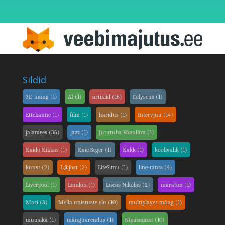
Sildid
3D mäng
(1)
AI
(1)
artiklid
(16)
Colyseus
(1)
Ettekanne
(1)
film
(1)
haridus
(1)
Intervjuu
(14)
jalamees
(36)
jazz
(1)
Jututuba Vanalinn
(1)
Kaido Kikkas
(1)
Kaie Seger
(1)
Kakk
(1)
koolivalik
(1)
kunst
(2)
L@jost
(3)
LifeSimu
(1)
line-tants
(4)
Liverpool
(1)
London
(1)
Lucas Nikolas
(2)
maraton
(1)
Mari
(3)
Mella unistuste elu
(10)
multiplayer mäng
(1)
muusika
(1)
mänguarendus
(1)
Nipiraamat
(10)